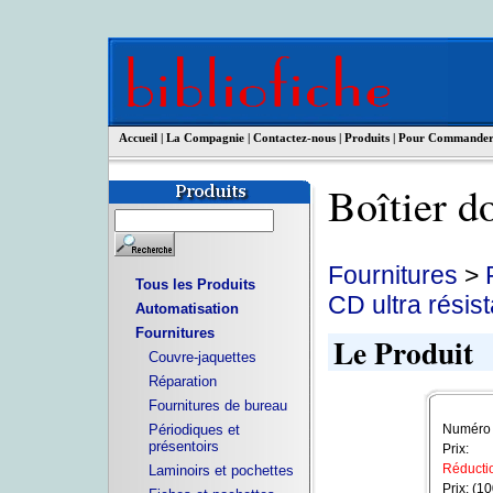
Accueil
|
La Compagnie
|
Contactez-nous
|
Produits
|
Pour Commande
Boîtier 
Fournitures
>
Tous les Produits
CD ultra résis
Automatisation
Fournitures
Le Produit
Couvre-jaquettes
Réparation
Fournitures de bureau
Numéro d
Périodiques et
présentoirs
Prix:
Réductio
Laminoirs et pochettes
Prix: (1