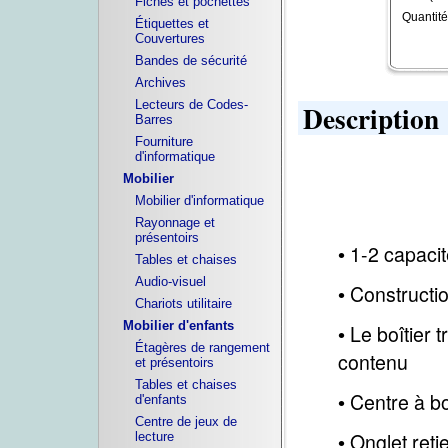
Fiches et pochettes
Quantité
Étiquettes et
Couvertures
Bandes de sécurité
Archives
Lecteurs de Codes-
Description
Barres
Fourniture
d'informatique
Mobilier
Mobilier d'informatique
Rayonnage et
présentoirs
1-2 capaci
•
Tables et chaises
Audio-visuel
Constructi
•
Chariots utilitaire
Mobilier d'enfants
Le boîtier 
•
Étagères de rangement
contenu
et présentoirs
Tables et chaises
Centre à b
d'enfants
•
Centre de jeux de
Onglet ret
lecture
•