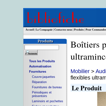
Accueil
|
La Compagnie
|
Contactez-nous
|
Produits
|
Pour Commande
Boîtiers 
ultrami
Tous les Produits
Automatisation
Mobilier
>
Audi
Fournitures
flexibles ultra
Couvre-jaquettes
Réparation
Le Produit
Fournitures de bureau
Périodiques et
présentoirs
Laminoirs et pochettes