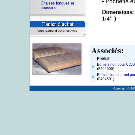
Pochette e
•
Chaises longues et
coussins
Dimensions: 
1/4” )
Votre panier d'achat est vide
Associés:
Produit
Boîtiers noir pour CD/D
(F494600)
Boîtiers transparent p
(F494601)
Copyright © 2