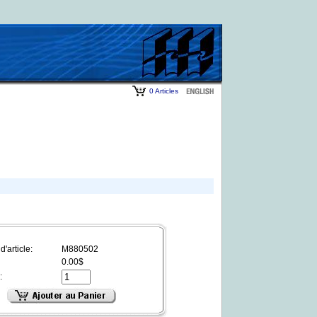
0 Articles
'article:
M880502
0.00$
: