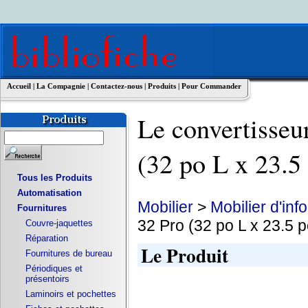
Accueil
|
La Compagnie
|
Contactez-nous
|
Produits
|
Pour Commander
Le convertisseu
(32 po L x 23.
Tous les Produits
Automatisation
Mobilier
>
Mobilier d'inf
Fournitures
32 Pro (32 po L x 23.5 
Couvre-jaquettes
Réparation
Le Produit
Fournitures de bureau
Périodiques et
présentoirs
Laminoirs et pochettes