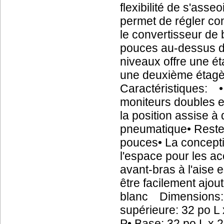
flexibilité de s'asse
permet de régler co
le convertisseur de
pouces au-dessus d
niveaux offre une é
une deuxième étagèr
Caractéristiques: •
moniteurs doubles et
la position assise 
pneumatique• Reste
pouces• La concepti
l'espace pour les a
avant-bras à l'aise e
être facilement ajou
blanc Dimensions:• 
supérieure: 32 po L 
P• Base: 32 po L x