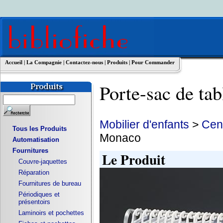
Accueil
|
La Compagnie
|
Contactez-nous
|
Produits
|
Pour Commander
Porte-sac de 
Mobilier d'enfants
>
Cent
Tous les Produits
Monaco
Automatisation
Fournitures
Le Produit
Couvre-jaquettes
Réparation
Fournitures de bureau
Périodiques et
présentoirs
Laminoirs et pochettes