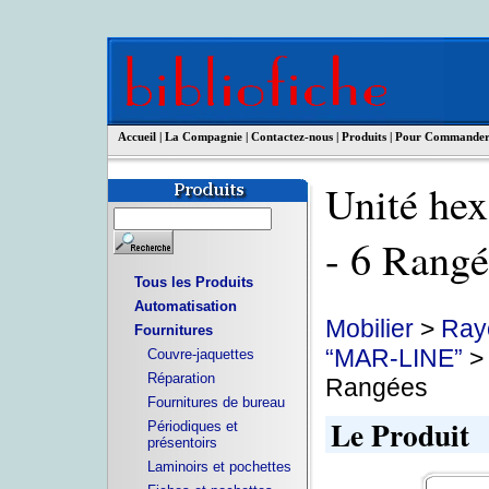
Accueil
|
La Compagnie
|
Contactez-nous
|
Produits
|
Pour Commande
Unité hex
- 6 Ran
Tous les Produits
Automatisation
Mobilier
>
Ray
Fournitures
“MAR-LINE”
> 
Couvre-jaquettes
Réparation
Rangées
Fournitures de bureau
Le Produit
Périodiques et
présentoirs
Laminoirs et pochettes